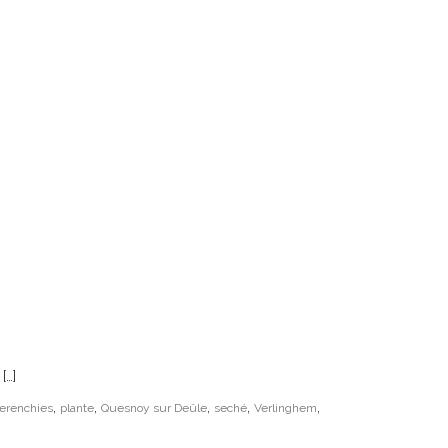
[…]
,
,
,
,
,
erenchies
plante
Quesnoy sur Deûle
seché
Verlinghem