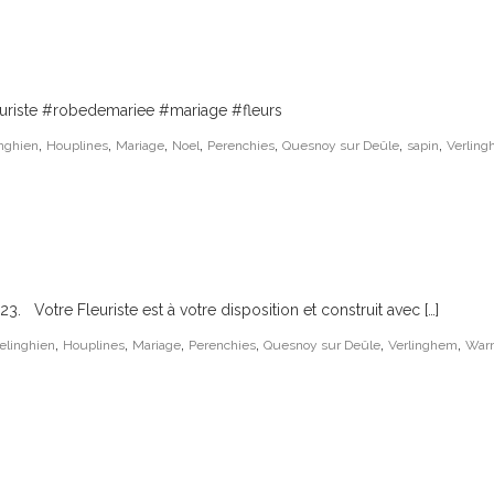
leuriste #robedemariee #mariage #fleurs
,
,
,
,
,
,
,
inghien
Houplines
Mariage
Noel
Perenchies
Quesnoy sur Deûle
sapin
Verlin
3. Votre Fleuriste est à votre disposition et construit avec […]
,
,
,
,
,
,
elinghien
Houplines
Mariage
Perenchies
Quesnoy sur Deûle
Verlinghem
War