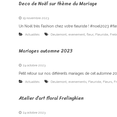
Deco de Noël sur thème du Mariage
e
t
i
s
19 novembre 2023
a
Un Noël très Fashion chez votre fleuriste ! #noel2023 #f
n
,
,
,
,
Actualités
Deulemont
evenement
fleur
Fleuriste
Frel
F
Mariages automne 2023
l
e
u
24 octobre 2023
r
Petit retour sur nos différents mariages de cet automne 202
i
,
,
,
,
Actualités
Deulemont
evenements
Fleuriste
Fleurs
Fr
s
t
Atelier d’art floral Frelinghien
e
à
24 octobre 2023