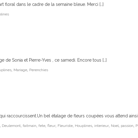
rt floral dans le cadre de la semaine bleue. Merci […]
plines
ge de Sonia et Pierre-Yves , ce samedi. Encore tous […]
,
,
plines
Mariage
Perenchies
s qui raccourcissent.Un bel étalage de fleurs coupées vous attend ainsi 
,
,
,
,
,
,
,
,
,
,
Deulemont
faitmain
fete
fleur
Fleuriste
Houplines
interieur
Noel
passion
P