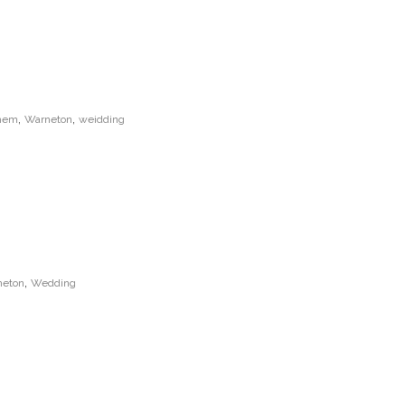
,
,
ghem
Warneton
weidding
,
neton
Wedding