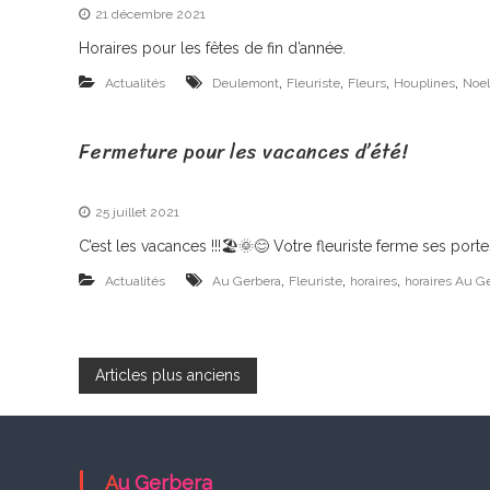
21 décembre 2021
Horaires pour les fêtes de fin d’année.
,
,
,
,
Actualités
Deulemont
Fleuriste
Fleurs
Houplines
Noel
Fermeture pour les vacances d’été!
25 juillet 2021
C’est les vacances !!!🏖🌞😊 Votre fleuriste ferme ses porte
,
,
,
Actualités
Au Gerbera
Fleuriste
horaires
horaires Au G
N
Articles plus anciens
a
v
Au Gerbera