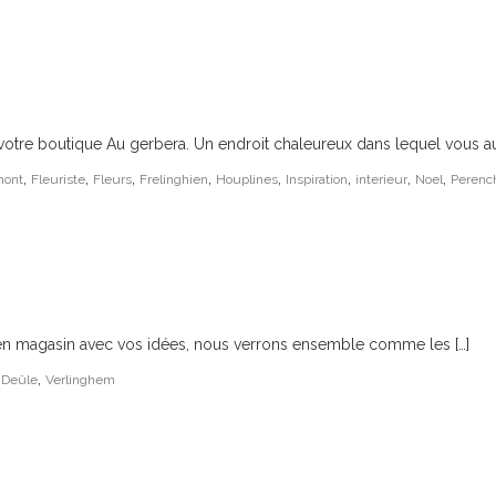
votre boutique Au gerbera. Un endroit chaleureux dans lequel vous aure
,
,
,
,
,
,
,
,
mont
Fleuriste
Fleurs
Frelinghien
Houplines
Inspiration
interieur
Noel
Perenc
z en magasin avec vos idées, nous verrons ensemble comme les […]
,
 Deûle
Verlinghem