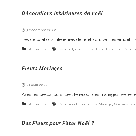
Décorations intérieures de noël
3 décembre 2022
Les décorations intérieures de noël sont venues embellir 
,
,
,
,
Actualités
bouquet
couronnes
deco
decoration
Deule
Fleurs Mariages
23 avril 2022
Aves les beaux jours, c’est le retour des mariages. Vene
,
,
,
Actualités
Deulemont
Houplines
Mariage
Quesnoy sur
Des Fleurs pour Fêter Noël ?