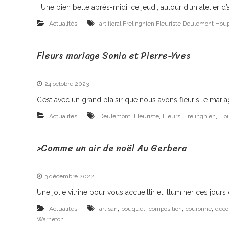
F
Une bien belle après-midi, ce jeudi, autour d’un atelier d’a
r
Actualités
art floral Frelinghien Fleuriste Deulemont Hou
e
l
Fleurs mariage Sonia et Pierre-Yves
i
n
24 octobre 2023
g
C’est avec un grand plaisir que nous avons fleuris le maria
h
,
,
,
,
Actualités
Deulemont
Fleuriste
Fleurs
Frelinghien
Hou
i
e
>Comme un air de noël Au Gerbera
n
3 décembre 2022
Une jolie vitrine pour vous accueillir et illuminer ces jour
,
,
,
,
Actualités
artisan
bouquet
composition
couronne
deco
Warneton