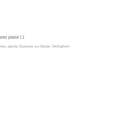
z plaisir […]
,
,
,
hies
plante
Quesnoy sur Deûle
Verlinghem