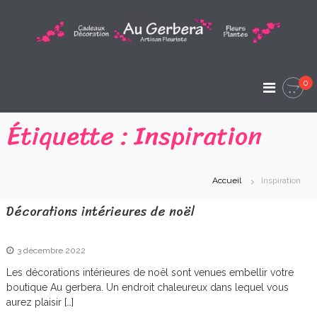
A
l
l
A
e
A
r
u
r
a
t
0
G
i
u
s
c
e
Étiquette :
Inspiration
a
o
n
r
n
F
t
l
b
e
e
Accueil
Inspiration
e
u
n
r
u
r
Décorations intérieures de noël
i
s
a
t
e
A
3 décembre 2022
Les décorations intérieures de noël sont venues embellir votre
r
boutique Au gerbera. Un endroit chaleureux dans lequel vous
t
aurez plaisir […]