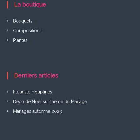
F
La boutique
r
e
Bouquets
(6)
l
Compositions
(8)
i
Plantes
(5)
n
g
h
Derniers articles
i
e
Fleuriste Houplines
n
Deco de Noël sur thème du Mariage
Mariages automne 2023