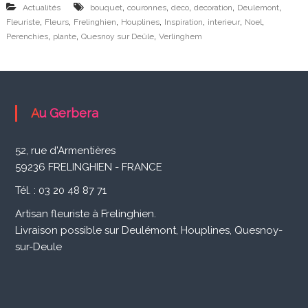
i
,
,
,
,
,
Actualités
bouquet
couronnes
deco
decoration
Deulemont
,
,
,
,
,
,
,
Fleuriste
s
Fleurs
Frelinghien
Houplines
Inspiration
interieur
Noel
,
,
,
Perenchies
plante
Quesnoy sur Deûle
Verlinghem
a
n
F
l
Au Gerbera
e
52, rue d'Armentières
u
59236 FRELINGHIEN - FRANCE
r
Tél. : 03 20 48 87 71
i
Artisan fleuriste à Frelinghien.
s
Livraison possible sur Deulémont, Houplines, Quesnoy-
t
sur-Deule
e
à