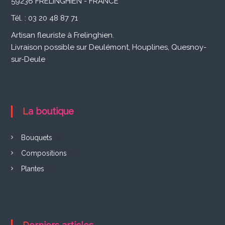
F
59236 FRELINGHIEN - FRANCE
r
Tél. : 03 20 48 87 71
e
Artisan fleuriste à Frelinghien.
Livraison possible sur Deulémont, Houplines, Quesnoy-
l
sur-Deule
i
n
g
La boutique
h
i
Bouquets
(6)
e
Compositions
(8)
n
Plantes
(5)