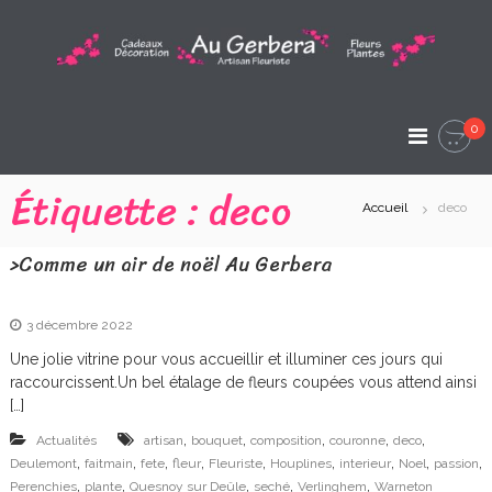
A
l
l
A
e
A
r
u
r
a
t
0
G
i
u
s
c
e
Étiquette :
deco
a
o
n
Accueil
deco
r
n
F
t
l
b
>Comme un air de noël Au Gerbera
e
e
e
u
n
r
u
r
i
3 décembre 2022
s
a
Une jolie vitrine pour vous accueillir et illuminer ces jours qui
t
raccourcissent.Un bel étalage de fleurs coupées vous attend ainsi
e
A
[…]
r
,
,
,
,
,
Actualités
artisan
bouquet
composition
couronne
deco
t
,
,
,
,
,
,
,
,
,
Deulemont
faitmain
fete
fleur
Fleuriste
Houplines
interieur
Noel
passion
,
,
,
,
,
Perenchies
plante
Quesnoy sur Deûle
seché
Verlinghem
Warneton