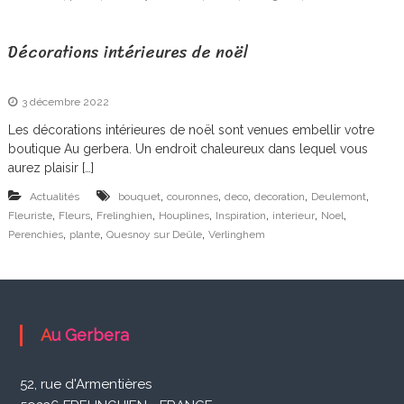
i
s
Décorations intérieures de noël
a
n
3 décembre 2022
F
Les décorations intérieures de noël sont venues embellir votre
l
boutique Au gerbera. Un endroit chaleureux dans lequel vous
aurez plaisir […]
e
,
,
,
,
,
Actualités
bouquet
couronnes
deco
decoration
Deulemont
u
,
,
,
,
,
,
,
Fleuriste
Fleurs
Frelinghien
Houplines
Inspiration
interieur
Noel
r
,
,
,
Perenchies
plante
Quesnoy sur Deûle
Verlinghem
i
s
t
Au Gerbera
e
à
52, rue d'Armentières