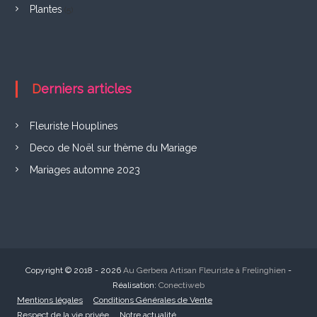
e
Plantes
(5)
s
a
r
Derniers articles
t
Fleuriste Houplines
i
Deco de Noël sur thème du Mariage
Mariages automne 2023
c
l
e
Copyright © 2018 - 2026
Au Gerbera Artisan Fleuriste à Frelinghien
-
s
Réalisation:
Conectiweb
Mentions légales
Conditions Générales de Vente
Respect de la vie privée
Notre actualité