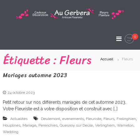
A
l
l
A
e
A
r
u
r
a
t
0
G
i
u
s
c
e
Étiquette :
Fleurs
a
o
n
Accueil
Fleurs
r
n
F
t
l
b
Mariages automne 2023
e
e
e
u
n
r
u
r
i
24 octobre 2023
s
a
Petit retour sur nos différents mariages de cet automne 2023.
t
Votre Fleuriste est à votre disposition et construit avec […]
e
A
,
,
,
,
,
Actualités
Deulemont
evenements
Fleuriste
Fleurs
Frelinghien
r
,
,
,
,
,
,
Houplines
Mariage
Perenchies
Quesnoy sur Deûle
Verlinghem
Warneton
t
Wedding