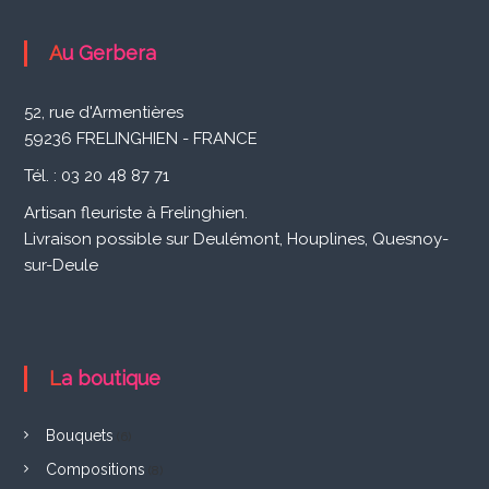
a
v
Au Gerbera
i
52, rue d'Armentières
g
59236 FRELINGHIEN - FRANCE
Tél. : 03 20 48 87 71
a
Artisan fleuriste à Frelinghien.
t
Livraison possible sur Deulémont, Houplines, Quesnoy-
sur-Deule
i
o
n
La boutique
d
Bouquets
(6)
Compositions
(8)