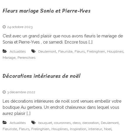
i
Fleurs mariage Sonia et Pierre-Yves
s
a
24 octobre 2023
n
C’est avec un grand plaisir que nous avons fleuris le mariage de
F
Sonia et Pierre-Yves , ce samedi. Encore tous […]
l
,
,
,
,
,
Actualités
Deulemont
Fleuriste
Fleurs
Frelinghien
Houplines
e
,
Mariage
Perenchies
u
Décorations intérieures de noël
r
i
3 décembre 2022
s
Les décorations intérieures de noël sont venues embellir votre
t
boutique Au gerbera. Un endroit chaleureux dans lequel vous
e
aurez plaisir […]
à
,
,
,
,
,
Actualités
bouquet
couronnes
deco
decoration
Deulemont
,
,
,
,
,
,
,
Fleuriste
Fleurs
Frelinghien
Houplines
Inspiration
interieur
Noel