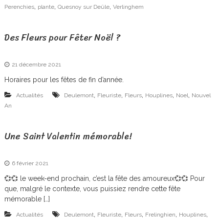
F
,
,
,
Perenchies
plante
Quesnoy sur Deûle
Verlinghem
r
e
Des Fleurs pour Fêter Noël ?
l
i
21 décembre 2021
n
Horaires pour les fêtes de fin d’année.
g
,
,
,
,
,
Actualités
Deulemont
Fleuriste
Fleurs
Houplines
Noel
Nouvel
An
h
i
Une Saint Valentin mémorable!
e
n
6 février 2021
💞💞 le week-end prochain, c’est la fête des amoureux💞💞 Pour
que, malgré le contexte, vous puissiez rendre cette fête
mémorable […]
,
,
,
,
,
Actualités
Deulemont
Fleuriste
Fleurs
Frelinghien
Houplines