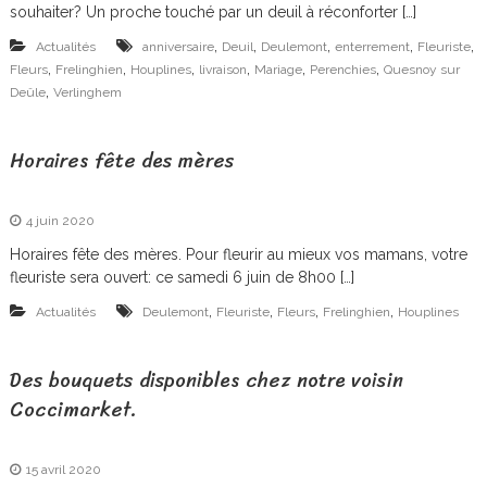
souhaiter? Un proche touché par un deuil à réconforter […]
,
,
,
,
,
Actualités
anniversaire
Deuil
Deulemont
enterrement
Fleuriste
,
,
,
,
,
,
Fleurs
Frelinghien
Houplines
livraison
Mariage
Perenchies
Quesnoy sur
,
Deûle
Verlinghem
Horaires fête des mères
4 juin 2020
Horaires fête des mères. Pour fleurir au mieux vos mamans, votre
fleuriste sera ouvert: ce samedi 6 juin de 8h00 […]
,
,
,
,
Actualités
Deulemont
Fleuriste
Fleurs
Frelinghien
Houplines
Des bouquets disponibles chez notre voisin
Coccimarket.
15 avril 2020