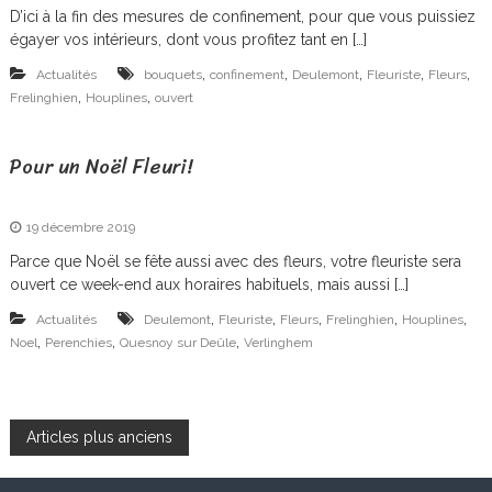
D’ici à la fin des mesures de confinement, pour que vous puissiez
égayer vos intérieurs, dont vous profitez tant en […]
,
,
,
,
,
Actualités
bouquets
confinement
Deulemont
Fleuriste
Fleurs
,
,
Frelinghien
Houplines
ouvert
Pour un Noël Fleuri!
19 décembre 2019
Parce que Noël se fête aussi avec des fleurs, votre fleuriste sera
ouvert ce week-end aux horaires habituels, mais aussi […]
,
,
,
,
,
Actualités
Deulemont
Fleuriste
Fleurs
Frelinghien
Houplines
,
,
,
Noel
Perenchies
Quesnoy sur Deûle
Verlinghem
N
Articles plus anciens