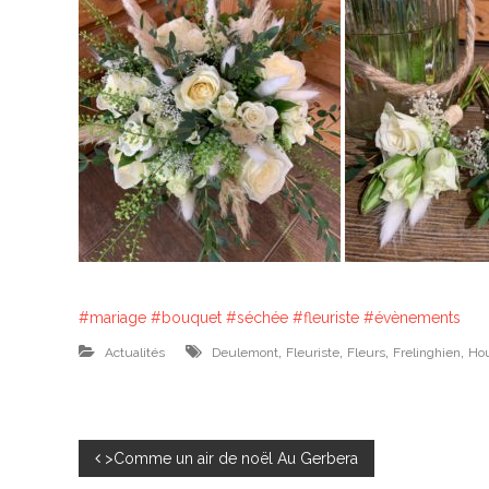
e
t
i
s
a
n
F
l
e
u
r
#mariage
#bouquet
#séchée
#fleuriste
#évènements
i
,
,
,
,
Actualités
Deulemont
Fleuriste
Fleurs
Frelinghien
Hou
s
t
e
N
>Comme un air de noël Au Gerbera
à