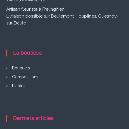
a
t
Artisan fleuriste à Frelinghien.
Livraison possible sur Deulémont, Houplines, Quesnoy-
i
sur-Deule
o
n
La boutique
d
Bouquets
(6)
e
Compositions
(8)
l
Plantes
(5)
’
a
Derniers articles