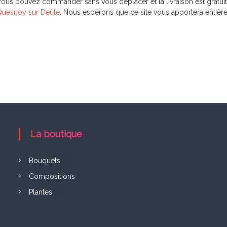
ous pouvez commander sans vous déplacer et la livraison est gratuit
Quesnoy sur Deûle
. Nous espérons que ce site vous apportera entière 
La boutique
Bouquets
(6)
Compositions
(8)
Plantes
(5)