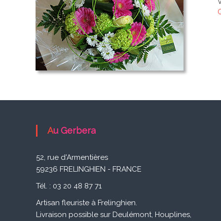
V
F
r
e
l
i
n
g
h
i
Au Gerbera
e
n
52, rue d'Armentières
59236 FRELINGHIEN - FRANCE
Tél. : 03 20 48 87 71
Artisan fleuriste à Frelinghien.
Livraison possible sur Deulémont, Houplines,