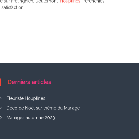
e sur Frelinghien, Deulemont,
Houplines
, Pérenchies,
satisfaction.
Derniers articles
Fleuriste Houplines
Deco de Noël sur thème du Mariage
Mariages automne 2023