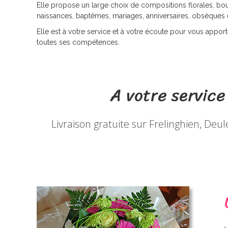
e
t
Elle propose un large choix de compositions florales, bo
naissances, baptêmes, mariages, anniversaires, obsèques 
i
Elle est à votre service et à votre écoute pour vous apporte
s
toutes ses compétences.
a
n
F
A votre service
l
e
Livraison gratuite sur Frelinghien, D
u
r
i
s
t
e
à