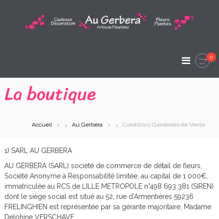
A
l
l
A
e
A
r
u
r
a
t
0
G
i
u
s
c
e
La boutique
a
o
n
r
n
F
t
l
b
e
e
Accueil
Au Gerbera
Conditions Générales de Vente
e
u
n
r
u
r
i
1) SARL AU GERBERA
s
a
t
AU GERBERA (SARL) société de commerce de détail de fleurs,
e
A
Société Anonyme à Responsabilité limitée, au capital de 1 000€,
immatriculée au RCS de LILLE METROPOLE n°498 693 381 (SIREN)
r
dont le siège social est situé au 52, rue d’Armentières 59236
t
FRELINGHIEN est représentée par sa gérante majoritaire, Madame
Delphine VERSCHAVE.