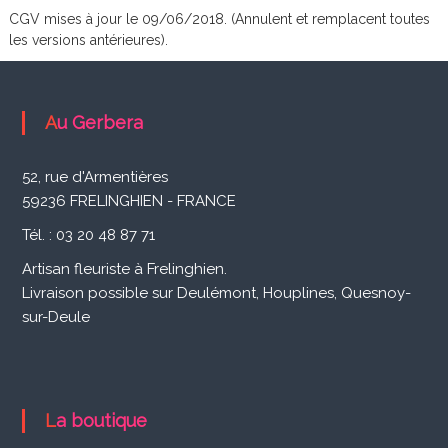
CGV mises à jour le 09/06/2018. (Annulent et remplacent toutes
les versions antérieures).
Au Gerbera
52, rue d'Armentières
59236 FRELINGHIEN - FRANCE
Tél. : 03 20 48 87 71
Artisan fleuriste à Frelinghien.
Livraison possible sur Deulémont, Houplines, Quesnoy-
sur-Deule
La boutique