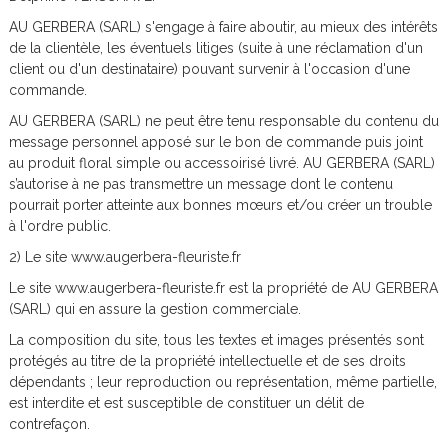
i
AU GERBERA (SARL) s'engage à faire aboutir, au mieux des intérêts
s
de la clientèle, les éventuels litiges (suite à une réclamation d'un
a
client ou d'un destinataire) pouvant survenir à l'occasion d'une
commande.
n
AU GERBERA (SARL) ne peut être tenu responsable du contenu du
F
message personnel apposé sur le bon de commande puis joint
l
au produit floral simple ou accessoirisé livré. AU GERBERA (SARL)
s’autorise à ne pas transmettre un message dont le contenu
e
pourrait porter atteinte aux bonnes mœurs et/ou créer un trouble
u
à l'ordre public.
2) Le site www.augerbera-fleuriste.fr
r
Le site www.augerbera-fleuriste.fr est la propriété de AU GERBERA
i
(SARL) qui en assure la gestion commerciale.
s
La composition du site, tous les textes et images présentés sont
t
protégés au titre de la propriété intellectuelle et de ses droits
dépendants ; leur reproduction ou représentation, même partielle,
e
est interdite et est susceptible de constituer un délit de
à
contrefaçon.