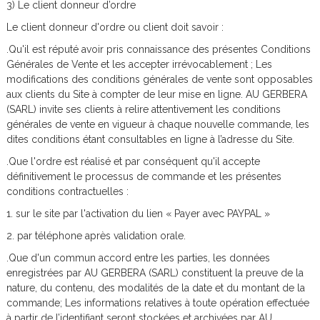
F
3) Le client donneur d’ordre
r
Le client donneur d'ordre ou client doit savoir :
e
.Qu'il est réputé avoir pris connaissance des présentes Conditions
Générales de Vente et les accepter irrévocablement ; Les
l
modifications des conditions générales de vente sont opposables
i
aux clients du Site à compter de leur mise en ligne. AU GERBERA
(SARL) invite ses clients à relire attentivement les conditions
n
générales de vente en vigueur à chaque nouvelle commande, les
g
dites conditions étant consultables en ligne à l’adresse du Site.
h
.Que l'ordre est réalisé et par conséquent qu'il accepte
définitivement le processus de commande et les présentes
i
conditions contractuelles :
e
1. sur le site par l'activation du lien « Payer avec PAYPAL »
n
2. par téléphone après validation orale.
.Que d'un commun accord entre les parties, les données
enregistrées par AU GERBERA (SARL) constituent la preuve de la
nature, du contenu, des modalités de la date et du montant de la
commande; Les informations relatives à toute opération effectuée
à partir de l’identifiant seront stockées et archivées par AU