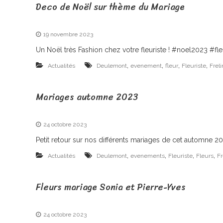
Deco de Noël sur thème du Mariage
e
t
i
s
19 novembre 2023
a
Un Noël très Fashion chez votre fleuriste ! #noel2023 #f
n
,
,
,
,
Actualités
Deulemont
evenement
fleur
Fleuriste
Frel
F
Mariages automne 2023
l
e
u
24 octobre 2023
r
Petit retour sur nos différents mariages de cet automne 202
i
,
,
,
,
Actualités
Deulemont
evenements
Fleuriste
Fleurs
Fr
s
t
Fleurs mariage Sonia et Pierre-Yves
e
à
24 octobre 2023