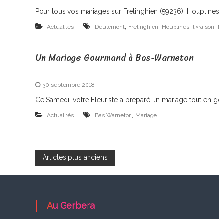
Pour tous vos mariages sur Frelinghien (59236), Houplines
,
,
,
,
Actualités
Deulemont
Frelinghien
Houplines
livraison
Un Mariage Gourmand à Bas-Warneton
30 septembre 2018
Ce Samedi, votre Fleuriste a préparé un mariage tout en
,
Actualités
Bas Warneton
Mariage
N
Articles plus anciens
a
v
Au Gerbera