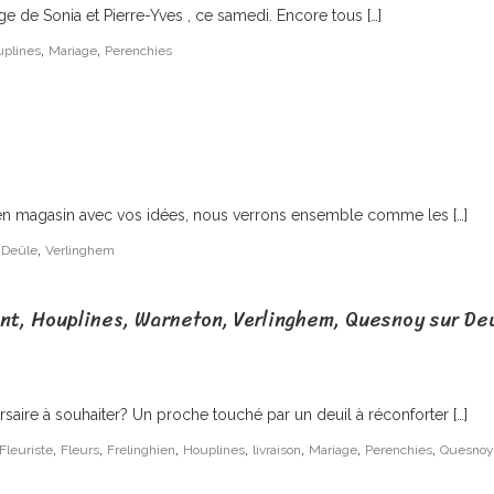
ge de Sonia et Pierre-Yves , ce samedi. Encore tous […]
,
,
plines
Mariage
Perenchies
z en magasin avec vos idées, nous verrons ensemble comme les […]
,
 Deûle
Verlinghem
ont, Houplines, Warneton, Verlinghem, Quesnoy sur De
rsaire à souhaiter? Un proche touché par un deuil à réconforter […]
,
,
,
,
,
,
,
Fleuriste
Fleurs
Frelinghien
Houplines
livraison
Mariage
Perenchies
Quesnoy