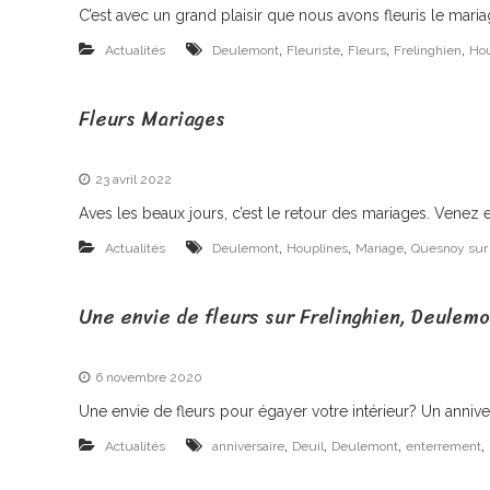
F
C’est avec un grand plaisir que nous avons fleuris le maria
r
,
,
,
,
Actualités
Deulemont
Fleuriste
Fleurs
Frelinghien
Hou
e
l
Fleurs Mariages
i
n
23 avril 2022
g
Aves les beaux jours, c’est le retour des mariages. Vene
h
,
,
,
Actualités
Deulemont
Houplines
Mariage
Quesnoy sur
i
e
Une envie de fleurs sur Frelinghien, Deulem
n
6 novembre 2020
Une envie de fleurs pour égayer votre intérieur? Un annive
,
,
,
,
Actualités
anniversaire
Deuil
Deulemont
enterrement