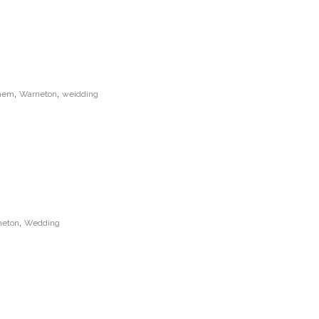
,
,
ghem
Warneton
weidding
,
neton
Wedding