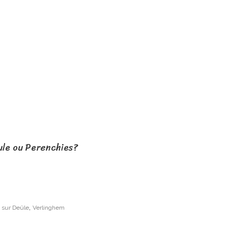
ule ou Perenchies?
,
 sur Deûle
Verlinghem