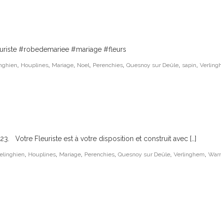
leuriste #robedemariee #mariage #fleurs
,
,
,
,
,
,
,
inghien
Houplines
Mariage
Noel
Perenchies
Quesnoy sur Deûle
sapin
Verlin
3. Votre Fleuriste est à votre disposition et construit avec […]
,
,
,
,
,
,
elinghien
Houplines
Mariage
Perenchies
Quesnoy sur Deûle
Verlinghem
War