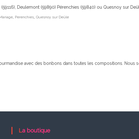
 (59116), Deulemont (59890) Pérenchies (59840) ou Quesnoy sur Deûle 
,
,
Mariage
Perenchies
Quesnoy sur Deûle
 gourmandise avec des bonbons dans toutes les compositions. Nous so
La boutique