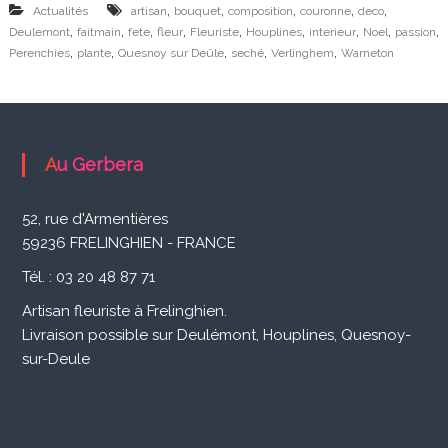
i
,
,
,
,
,
Actualités
artisan
bouquet
composition
couronne
deco
,
,
,
,
,
,
,
,
,
Deulemont
s
faitmain
fete
fleur
Fleuriste
Houplines
interieur
Noel
passion
,
,
,
,
,
Perenchies
plante
Quesnoy sur Deûle
seché
Verlinghem
Warneton
a
n
F
l
Au Gerbera
e
52, rue d'Armentières
u
59236 FRELINGHIEN - FRANCE
r
Tél. : 03 20 48 87 71
i
Artisan fleuriste à Frelinghien.
s
Livraison possible sur Deulémont, Houplines, Quesnoy-
t
sur-Deule
e
à