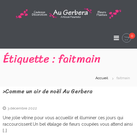
A
l
l
A
e
A
r
u
r
a
t
0
G
i
u
s
c
e
Étiquette :
faitmain
a
o
n
r
n
F
t
l
b
e
e
Accueil
faitmain
e
u
n
r
u
r
>Comme un air de noël Au Gerbera
i
s
a
t
e
A
3 décembre 2022
Une jolie vitrine pour vous accueillir et illuminer ces jours qui
r
raccourcissent.Un bel étalage de fleurs coupées vous attend ainsi
t
[…]