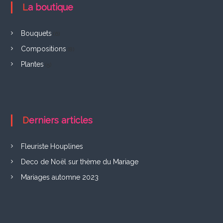
F
La boutique
r
e
Bouquets
(6)
l
Compositions
(8)
i
Plantes
(5)
n
g
h
Derniers articles
i
e
Fleuriste Houplines
n
Deco de Noël sur thème du Mariage
Mariages automne 2023