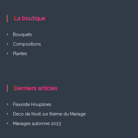
F
r
La boutique
e
l
Bouquets
(6)
i
Compositions
(8)
n
Plantes
(5)
g
h
i
Derniers articles
e
n
Fleuriste Houplines
Deco de Noël sur thème du Mariage
Mariages automne 2023