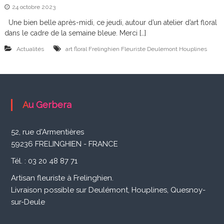
i
24 octobre 2023
s
Une bien belle après-midi, ce jeudi, autour d’un atelier d’art floral
a
dans le cadre de la semaine bleue. Merci […]
n
Actualités
art floral Frelinghien Fleuriste Deulemont Houplines
F
l
e
Au Gerbera
u
r
52, rue d'Armentières
59236 FRELINGHIEN - FRANCE
i
s
Tél. : 03 20 48 87 71
t
Artisan fleuriste à Frelinghien.
Livraison possible sur Deulémont, Houplines, Quesnoy-
e
sur-Deule
à