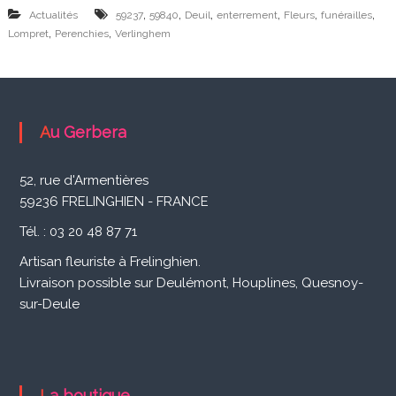
i
,
,
,
,
,
,
Actualités
59237
59840
Deuil
enterrement
Fleurs
funérailles
s
,
,
Lompret
Perenchies
Verlinghem
a
n
F
Au Gerbera
l
e
52, rue d'Armentières
u
59236 FRELINGHIEN - FRANCE
r
Tél. : 03 20 48 87 71
i
Artisan fleuriste à Frelinghien.
Livraison possible sur Deulémont, Houplines, Quesnoy-
s
sur-Deule
t
e
à
La boutique