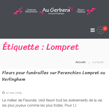
A
l
l
A
e
A
r
u
r
a
t
0
G
i
u
s
c
e
Étiquette :
Lompret
a
o
n
r
n
F
t
l
b
e
e
Accueil
Lompret
e
u
n
r
u
r
Fleurs pour funérailles sur Perenchies Lompret ou
i
s
Verlinghem
a
t
e
A
12 mai 2019
r
Le métier de Fleuriste, c’est fleurir tout les événements de la vie,
t
les plus joyeux comme les plus tristes. Pour […]