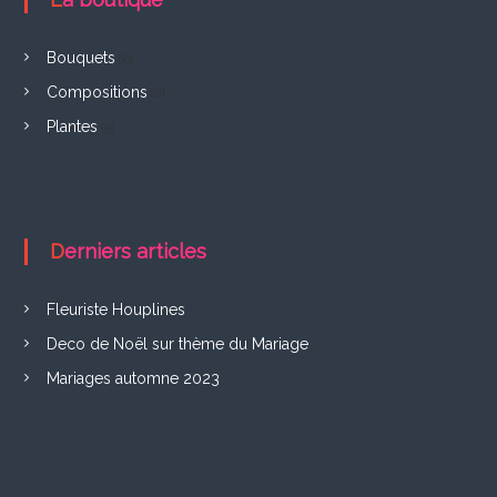
F
r
Bouquets
(6)
e
Compositions
(8)
l
Plantes
(5)
i
n
g
Derniers articles
h
i
Fleuriste Houplines
e
Deco de Noël sur thème du Mariage
n
Mariages automne 2023