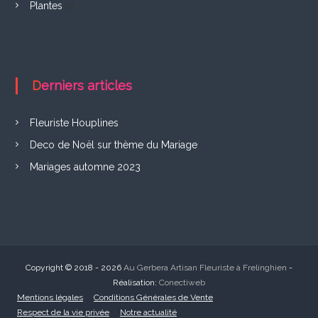
F
Plantes
(5)
r
e
l
Derniers articles
i
n
Fleuriste Houplines
g
Deco de Noël sur thème du Mariage
h
Mariages automne 2023
i
e
n
Copyright © 2018 - 2026
Au Gerbera Artisan Fleuriste à Frelinghien
-
Réalisation:
Conectiweb
Mentions légales
Conditions Générales de Vente
Respect de la vie privée
Notre actualité