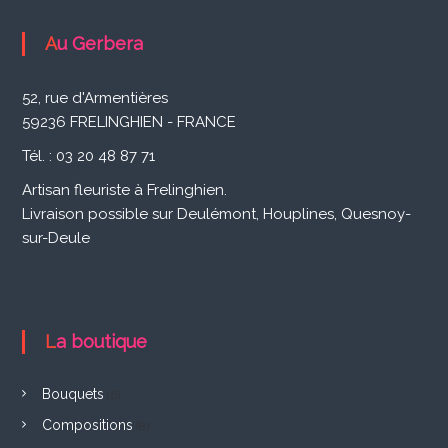
i
s
Au Gerbera
a
n
52, rue d'Armentières
59236 FRELINGHIEN - FRANCE
F
Tél. : 03 20 48 87 71
l
Artisan fleuriste à Frelinghien.
e
Livraison possible sur Deulémont, Houplines, Quesnoy-
u
sur-Deule
r
i
s
La boutique
t
e
Bouquets
(6)
à
Compositions
(8)