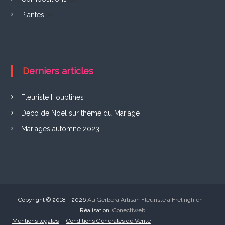
F
Plantes
(5)
r
e
l
i
Derniers articles
n
g
Fleuriste Houplines
h
Deco de Noël sur thème du Mariage
Mariages automne 2023
i
e
n
Copyright © 2018 - 2026
Au Gerbera Artisan Fleuriste à Frelinghien
-
Réalisation:
Conectiweb
Mentions légales
Conditions Générales de Vente