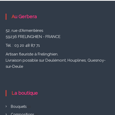
i
s
Au Gerbera
a
n
52, rue d'Armentières
F
59236 FRELINGHIEN - FRANCE
l
Tél. : 03 20 48 87 71
e
Artisan fleuriste à Frelinghien.
u
Livraison possible sur Deulémont, Houplines, Quesnoy-
r
sur-Deule
i
s
t
La boutique
e
Bouquets
à
(6)
Compositions
(8)