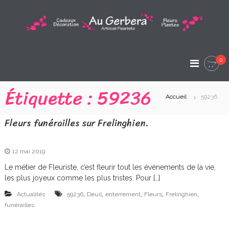
A
l
l
A
e
A
r
u
r
a
t
0
G
i
u
s
c
e
Étiquette :
59236
a
o
n
Accueil
59236
r
n
F
t
l
b
Fleurs funérailles sur Frelinghien.
e
e
e
u
n
r
u
r
i
12 mai 2019
s
a
Le métier de Fleuriste, c’est fleurir tout les événements de la vie,
t
les plus joyeux comme les plus tristes. Pour […]
e
A
,
,
,
,
,
Actualités
59236
Deuil
enterrement
Fleurs
Frelinghien
r
funérailles
t