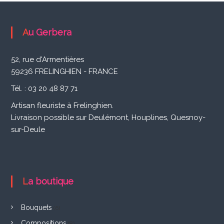
i
s
Au Gerbera
a
n
52, rue d'Armentières
F
59236 FRELINGHIEN - FRANCE
l
Tél. : 03 20 48 87 71
e
Artisan fleuriste à Frelinghien.
u
Livraison possible sur Deulémont, Houplines, Quesnoy-
r
sur-Deule
i
s
t
La boutique
e
Bouquets
à
(6)
Compositions
(8)