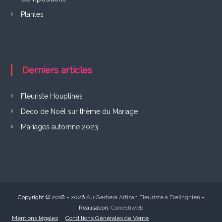
F
Plantes
(5)
r
e
l
i
Derniers articles
n
g
Fleuriste Houplines
h
Deco de Noël sur thème du Mariage
Mariages automne 2023
i
e
n
Copyright © 2018 - 2026
Au Gerbera Artisan Fleuriste à Frelinghien
-
Réalisation:
Conectiweb
Mentions légales
Conditions Générales de Vente