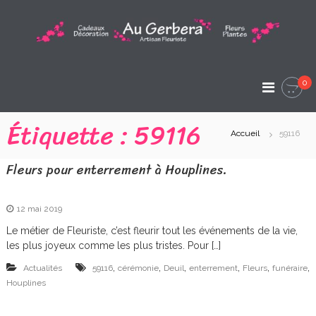
A
l
l
A
e
A
r
u
r
a
t
0
G
i
u
s
c
e
Étiquette :
59116
a
o
n
Accueil
59116
r
n
F
t
l
b
Fleurs pour enterrement à Houplines.
e
e
e
u
n
r
u
r
i
12 mai 2019
s
a
Le métier de Fleuriste, c’est fleurir tout les événements de la vie,
t
les plus joyeux comme les plus tristes. Pour […]
e
A
,
,
,
,
,
,
Actualités
59116
cérémonie
Deuil
enterrement
Fleurs
funéraire
r
Houplines
t