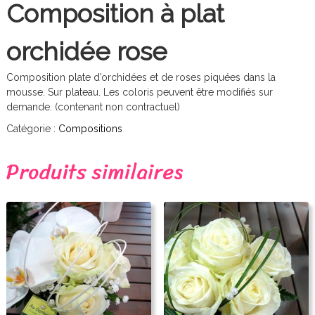
F
Composition à plat
r
orchidée rose
e
l
Composition plate d’orchidées et de roses piquées dans la
i
mousse. Sur plateau. Les coloris peuvent être modifiés sur
demande. (contenant non contractuel)
n
Catégorie :
Compositions
g
Produits similaires
h
i
e
n