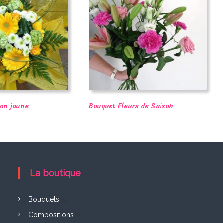
ton jaune
Bouquet Fleurs de Saison
La boutique
Bouquets
(6)
Compositions
(8)