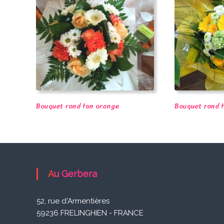
F
r
e
l
i
n
g
Bouquet rond ton orange
Bouquet rond 
h
i
e
n
Au Gerbera
52, rue d'Armentières
59236 FRELINGHIEN - FRANCE